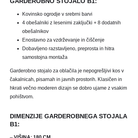
GARDEROBNO STOJALO B1:
Kovinsko ogrodje v srebrni barvi
4 obešalniki z lesenimi zaključki + 8 dodatnih
obešalnikov
Enostavno za vzdrževanje in čiščenje
Dobavljeno razstavljeno, preprosta in hitra
samostojna montaža
Garderobno stojalo za oblačila je nepogrešljivi kos v
čakalnicah, pisarnah in javnih prostorih. Klasičen in
hkrati večno moderen dizajn se dobro ujame z vsakim
pohištvom.
DIMENZIJE GARDEROBNEGA STOJALA
B1:
–
VIŠINA: 180 CM