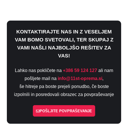
KONTAKTIRAJTE NAS IN Z VESELJEM
VAM BOMO SVETOVALI, TER SKUPAJ Z
VAMI NAŠLI NAJBOLJŠO REŠITEV ZA
VAS!
Lahko nas pokličete na
+386 59 124 127
ali nam
pošljete mail na
info@11st-oprema.si
,
še hitreje pa boste prejeli ponudbo, če boste
izpolnili in posredovali obrazec za povpraševanje
POŠLJITE POVPRAŠEVANJE