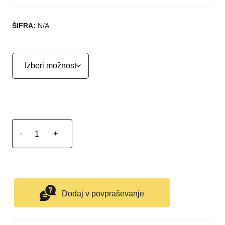
ŠIFRA:
N/A
-
+
Dodaj v povpraševanje