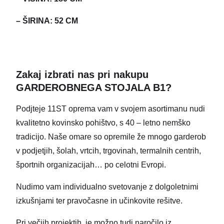
– ŠIRINA: 52 CM
Zakaj izbrati nas pri nakupu
GARDEROBNEGA STOJALA B1?
Podjteje 11ST oprema vam v svojem asortimanu nudi
kvalitetno kovinsko pohištvo, s 40 – letno nemško
tradicijo. Naše omare so opremile že mnogo garderob
v podjetjih, šolah, vrtcih, trgovinah, termalnih centrih,
športnih organizacijah… po celotni Evropi.
Nudimo vam individualno svetovanje z dolgoletnimi
izkušnjami ter pravočasne in učinkovite rešitve.
Pri večjih projektih je možno tudi naročilo iz