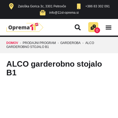
Zaloška Gorica 3c, 3301 Petrovče
+386 83 302 091
info@11st-oprema.si
AKUSTIČNE
RAZNO Z
IZDELKI V A
POHIŠTVO ZA DOM
0
DOMOV
-
PRODAJNI PROGRAM
-
GARDEROBA
-
ALCO
GARDEROBNO STOJALO B1
ALCO garderobno stojalo
B1