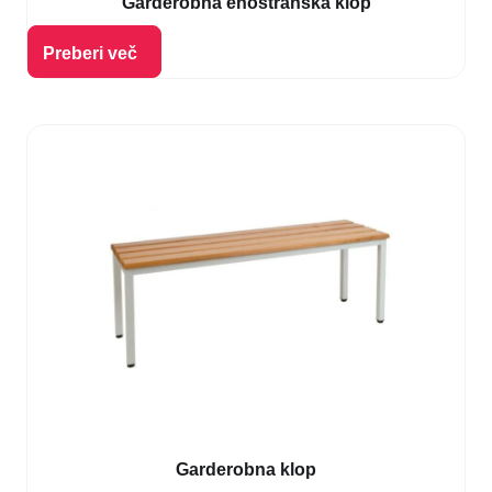
Garderobna enostranska klop
Izberi možnosti
Preberi več
Garderobna klop