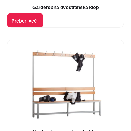
Garderobna dvostranska klop
Izberi možnosti
Preberi več