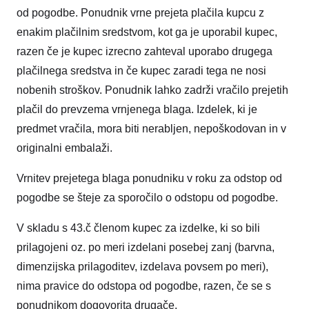
od pogodbe. Ponudnik vrne prejeta plačila kupcu z
enakim plačilnim sredstvom, kot ga je uporabil kupec,
razen če je kupec izrecno zahteval uporabo drugega
plačilnega sredstva in če kupec zaradi tega ne nosi
nobenih stroškov. Ponudnik lahko zadrži vračilo prejetih
plačil do prevzema vrnjenega blaga. Izdelek, ki je
predmet vračila, mora biti nerabljen, nepoškodovan in v
originalni embalaži.
Vrnitev prejetega blaga ponudniku v roku za odstop od
pogodbe se šteje za sporočilo o odstopu od pogodbe.
V skladu s 43.č členom kupec za izdelke, ki so bili
prilagojeni oz. po meri izdelani posebej zanj (barvna,
dimenzijska prilagoditev, izdelava povsem po meri),
nima pravice do odstopa od pogodbe, razen, če se s
ponudnikom dogovorita drugače.