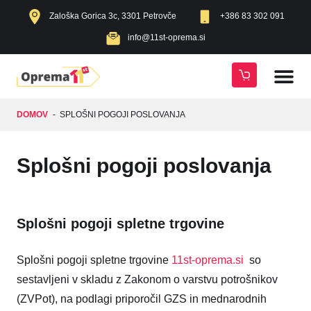
Zaloška Gorica 3c, 3301 Petrovče
+386 83 302 091
info@11st-oprema.si
DOMOV
-
SPLOŠNI POGOJI POSLOVANJA
Splošni pogoji poslovanja
Splošni pogoji spletne trgovine
Splošni pogoji spletne trgovine
11st-oprema.si
so
sestavljeni v skladu z Zakonom o varstvu potrošnikov
(ZVPot), na podlagi priporočil GZS in mednarodnih