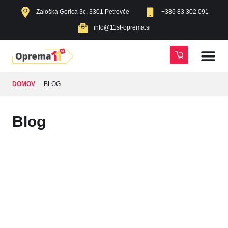
Zaloška Gorica 3c, 3301 Petrovče
+386 83 302 091
info@11st-oprema.si
DOMOV
-
BLOG
Blog