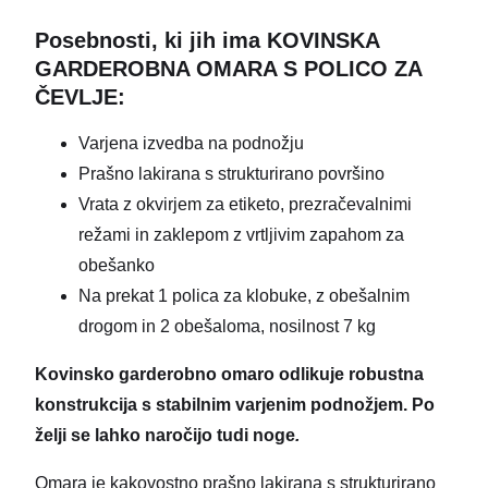
Posebnosti, ki jih ima KOVINSKA
GARDEROBNA OMARA S POLICO ZA
ČEVLJE:
Varjena izvedba na podnožju
Prašno lakirana s strukturirano površino
Vrata z okvirjem za etiketo, prezračevalnimi
režami in zaklepom z vrtljivim zapahom za
obešanko
Na prekat 1 polica za klobuke, z obešalnim
drogom in 2 obešaloma, nosilnost 7 kg
Kovinsko garderobno omaro odlikuje robustna
konstrukcija s stabilnim varjenim podnožjem. Po
želji se lahko naročijo tudi noge
.
Omara je kakovostno prašno lakirana s strukturirano