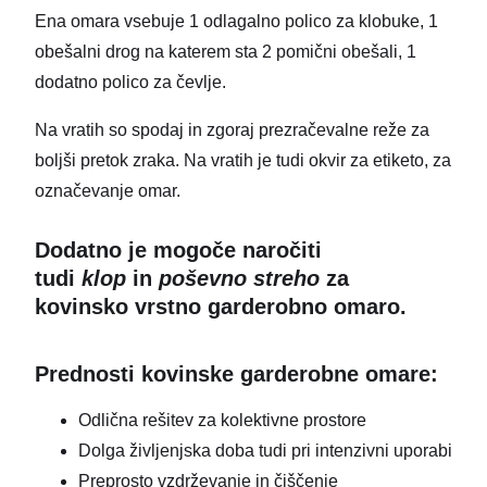
Ena omara vsebuje 1 odlagalno polico za klobuke, 1
obešalni drog na katerem sta 2 pomični obešali, 1
dodatno polico za čevlje.
Na vratih so spodaj in zgoraj prezračevalne reže za
boljši pretok zraka. Na vratih je tudi okvir za etiketo, za
označevanje omar.
Dodatno je mogoče naročiti
tudi
klop
in
poševno streho
za
kovinsko vrstno garderobno omaro.
Prednosti kovinske garderobne omare:
Odlična rešitev za kolektivne prostore
Dolga življenjska doba tudi pri intenzivni uporabi
Preprosto vzdrževanje in čiščenje