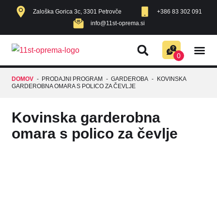
Zaloška Gorica 3c, 3301 Petrovče
+386 83 302 091
info@11st-oprema.si
AKUSTIČNE
RAZNO Z
IZDELKI V A
POHIŠTVO ZA DOM
0
DOMOV
-
PRODAJNI PROGRAM
-
GARDEROBA
-
KOVINSKA
GARDEROBNA OMARA S POLICO ZA ČEVLJE
Kovinska garderobna
omara s polico za čevlje