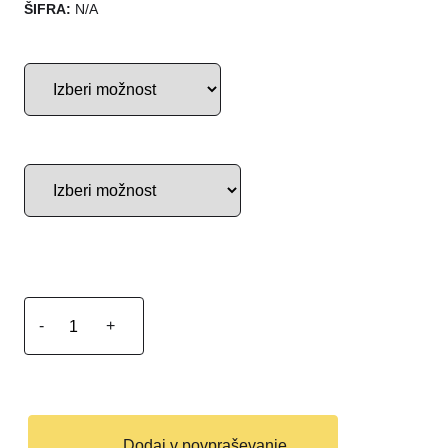
ŠIFRA:
N/A
-
+
Dodaj v povpraševanje