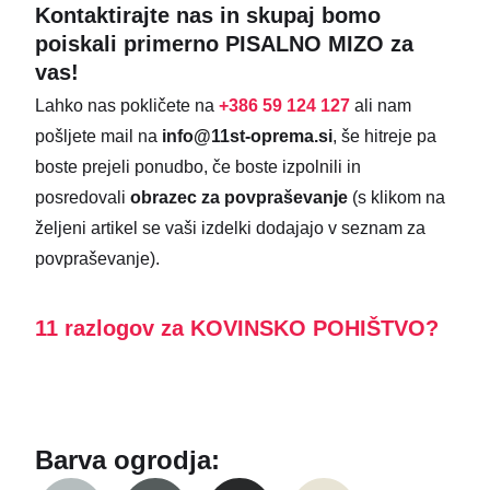
Kontaktirajte nas in skupaj bomo
poiskali primerno PISALNO MIZO za
vas!
Lahko nas pokličete na
+386 59 124 127
ali nam
pošljete mail na
info@11st-oprema.si
, še hitreje pa
boste prejeli ponudbo, če boste izpolnili in
posredovali
obrazec za povpraševanje
(s klikom na
željeni artikel se vaši izdelki dodajajo v seznam za
povpraševanje).
11 razlogov za KOVINSKO POHIŠTVO?
Barva ogrodja: