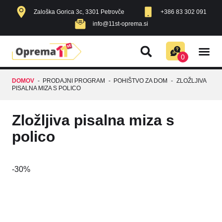
Zaloška Gorica 3c, 3301 Petrovče
+386 83 302 091
info@11st-oprema.si
AKUSTIČNE
RAZNO Z
IZDELKI V A
POHIŠTVO ZA DOM
0
DOMOV
-
PRODAJNI PROGRAM
-
POHIŠTVO ZA DOM
-
ZLOŽLJIVA
PISALNA MIZA S POLICO
Zložljiva pisalna miza s
polico
-
30%