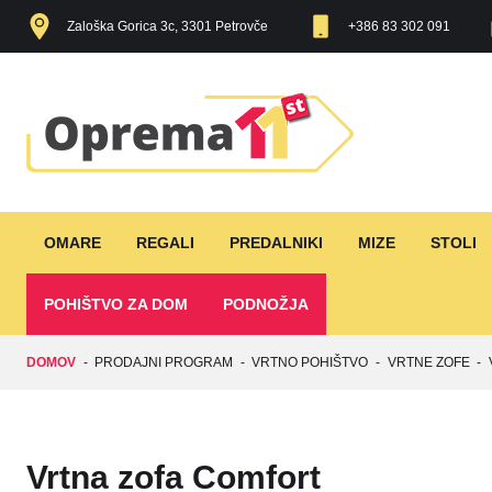
Zaloška Gorica 3c, 3301 Petrovče
+386 83 302 091
OMARE
REGALI
PREDALNIKI
MIZE
STOLI
POHIŠTVO ZA DOM
PODNOŽJA
DOMOV
-
PRODAJNI PROGRAM
-
VRTNO POHIŠTVO
-
VRTNE ZOFE
-
Vrtna zofa Comfort