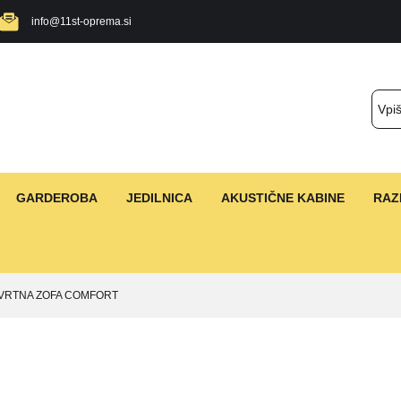
info@11st-oprema.si
GARDEROBA
JEDILNICA
AKUSTIČNE KABINE
RAZ
VRTNA ZOFA COMFORT