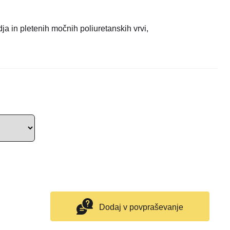
ja in pletenih močnih poliuretanskih vrvi,
Dodaj v povpraševanje