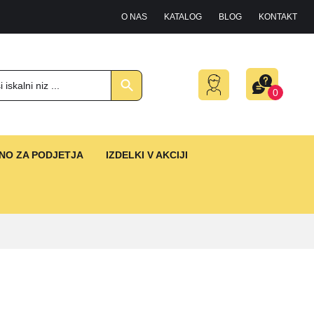
O NAS
KATALOG
BLOG
KONTAKT
0
NO ZA PODJETJA
IZDELKI V AKCIJI